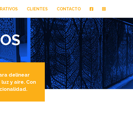
RATIVOS
CLIENTES
CONTACTO
VOS
ara delinear
luz y aire. Con
cionalidad.