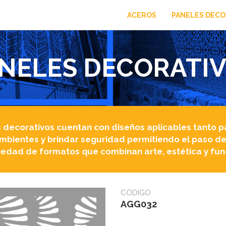
ACEROS
PANELES DECO
NELES DECORATI
 decorativos cuentan con diseños aplicables tanto p
ambientes y brindar seguridad permitiendo el paso de 
iedad de formatos que combinan arte, estética y fun
CÓDIGO
AGG032