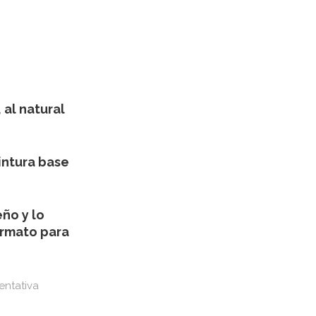
 al natural
intura base
ño y lo
ormato para
entativa