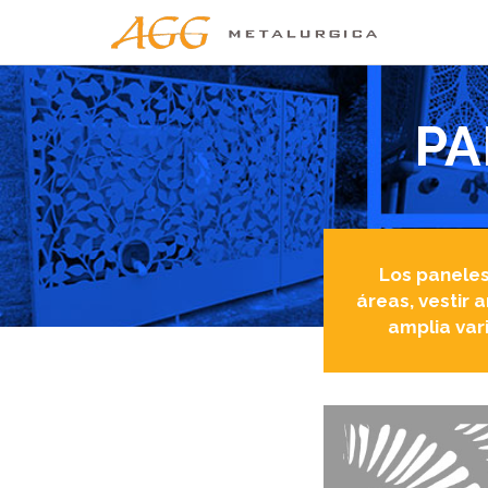
PA
Los paneles
áreas, vestir 
amplia var